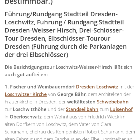
bestimmbar.)
Führung/Rundgang Stadtteil Dresden-
Loschwitz, Führung / Rundgang Stadtteil
Dresden-Weisser Hirsch, Drei-Schlösser-
Tour Dresden, Elbschlösser-Tourour
Dresden (Führung durch die Parkanlagen
der drei Elbschlösser)
Die Besichtigungstour Loschwitz-Weisser-Hirsch läßt sich
auch gut aufteilen:
1. Fischer und Weinbauerndorf
Dresden Loschwitz
mit der
Loschwitzer Kirche
von
George Bähr
, dem Architekten der
Frauenkirche in Dresden, der
weltältesten
Schwebebahn
zur
Loschwitzhöhe
und der
Standseilbahn
zum
Luisenhof
in
Oberloschwitz
, dem Wohnhaus von Friedrich Wieck im
alten Dorfkern von Loschwitz, dem Vater von Clara
Schumann, Ehefrau des Komponisten Robert Schumann, dem
alten Fährgut und dem Fährhaus an der Elbe, unmittelbar an