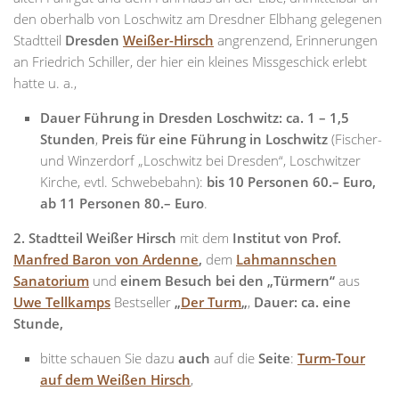
den oberhalb von Loschwitz am Dresdner Elbhang gelegenen
Stadtteil
Dresden
Weißer-Hirsch
angrenzend, Erinnerungen
an Friedrich Schiller, der hier ein kleines Missgeschick erlebt
hatte u. a.,
Dauer Führung in Dresden Loschwitz:
ca
. 1 – 1,5
Stunden
,
Preis für eine Führung in Loschwitz
(Fischer-
und Winzerdorf „Loschwitz bei Dresden“, Loschwitzer
Kirche, evtl. Schwebebahn):
bis 10 Personen 60.– Euro,
ab 11 Personen 80.– Euro
.
2. Stadtteil Weißer Hirsch
mit dem
Institut von Prof.
Manfred Baron von Ardenne
,
dem
Lahmannschen
Sanatorium
und
einem Besuch bei den „Türmern“
aus
Uwe Tellkamps
Bestseller
„
Der Turm
„
,
Dauer:
ca.
eine
Stunde,
bitte schauen Sie dazu
auch
auf die
Seite
:
Turm-Tour
auf dem Weißen Hirsch
,