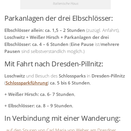
Italienische Haus
Parkanlagen der drei Elbschlösser:
Elbschlösser allein: ca. 1,5 – 2 Stunden
(zuzügl. Anfahrt),
Loschwitz + Weißer Hirsch + Parkanlagen der drei
Elbschlösser: ca. 4 – 6 Stunden
(
Eine
Pause
ist/
mehrere
Pausen
sind selbstverständlich möglich.)
Mit Fahrt nach Dresden-Pillnitz:
Loschwitz
und Besuch des
Schlossparks
in
Dresden-Pillnitz
(
Schlossparkführung
)
ca. 5 bis 6 Stunden
,
+ Weißer Hirsch:
ca. 6- 7 Stunden
,
+ Elbschlösser: ca. 8 – 9 Stunden
,
In Verbindung mit einer Wanderung:
„
auf den Spuren von Carl Maria von Weber am Dresdner