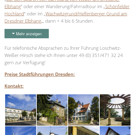
Elbhang
“ oder einer Wanderung/Fahrradtour im „
Schönfelder
Hochland
“ oder im „
Wachwitzgrund/Helfenberger Grund am
Dresdner Elbhang
„, dann + 4 bis 6 Stunden.
Mehr anzeigen
Für telefonische Absprachen zu Ihrer Führung Loschwitz-
Weißer-Hirsch stehe ich Ihnen unter 49 (0) 351/471 32 24
gern zur Verfügung!
Preise Stadtführungen Dresden:
Kontakt: