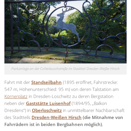
Parkanlage an der Collenbuschstraße im Stadtteil Dresden-Weißer Hirsch
Fahrt mit der
Standseilbahn
(1895 eröffnet, Fahrstrecke:
547 m, Höhenunterschied: 95 m) von deren Talstation am
Körnerplatz
in Dresden-Loschwitz zu deren Bergstation
neben der
Gaststätte Luisenhof
(1894/95, „Balkon
Dresdens“) in
Oberloschwitz
in unmittelbarer Nachbarschaft
des Stadtteils
Dresden-Weißen Hirsch
(die Mitnahme von
Fahrrädern ist in beiden Bergbahnen möglich)
,