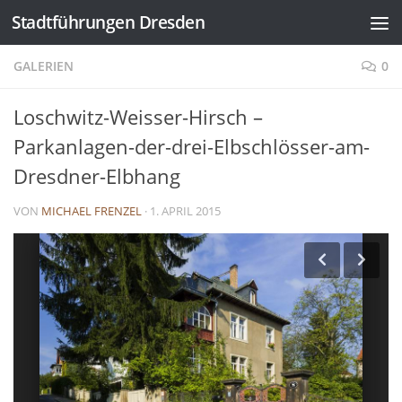
Stadtführungen Dresden
Zum Inhalt springen
GALERIEN
0
Loschwitz-Weisser-Hirsch –
Parkanlagen-der-drei-Elbschlösser-am-
Dresdner-Elbhang
VON
MICHAEL FRENZEL
·
1. APRIL 2015