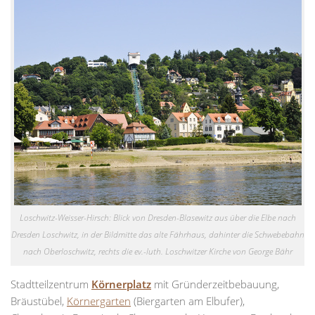
Loschwitz-Weisser-Hirsch: Blick von Dresden-Blasewitz aus über die Elbe nach
Dresden Loschwitz, in der Bildmitte das alte Fährhaus, dahinter die Schwebebahn
nach Oberloschwitz, rechts die ev.-luth. Loschwitzer Kirche von George Bähr
Stadtteilzentrum
Körnerplatz
mit Gründerzeitbebauung,
Bräustübel,
Körnergarten
(Biergarten am Elbufer),