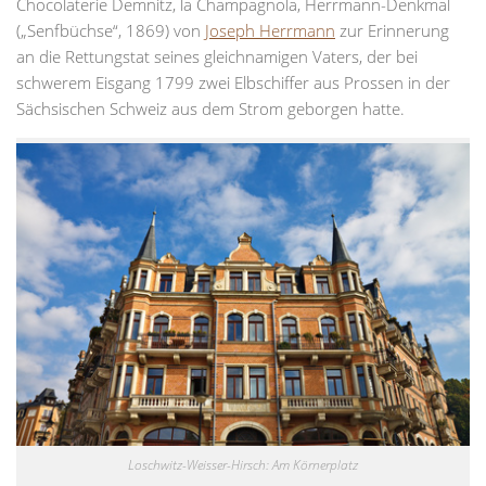
Chocolaterie Demnitz, la Champagnola, Herrmann-Denkmal
(„Senfbüchse“, 1869) von
Joseph Herrmann
zur Erinnerung
an die Rettungstat seines gleichnamigen Vaters, der bei
schwerem Eisgang 1799 zwei Elbschiffer aus Prossen in der
Sächsischen Schweiz aus dem Strom geborgen hatte.
Loschwitz-Weisser-Hirsch: Am Körnerplatz