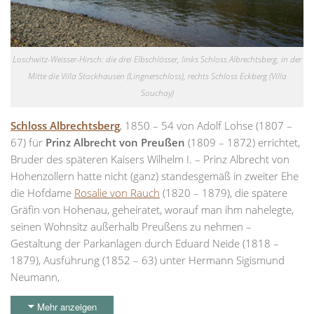
Loschwitz-Weisser-Hirsch: die drei Elbschlösser, links Schloss Albrechtsberg, in der
Mitte die Villa Stockhausen (Lingnerschloss), rechts Schloss Eckberg (Villa
Souchay)
Schloss Albrechtsberg
, 1850 – 54 von Adolf Lohse (1807 –
67) für
Prinz Albrecht von Preußen
(1809 – 1872) errichtet,
Bruder des späteren Kaisers Wilhelm I. – Prinz Albrecht von
Hohenzollern hatte nicht (ganz) standesgemäß in zweiter Ehe
die Hofdame
Rosalie von Rauch
(1820 – 1879), die spätere
Gräfin von Hohenau, geheiratet, worauf man ihm nahelegte,
seinen Wohnsitz außerhalb Preußens zu nehmen –
Gestaltung der Parkanlagen durch Eduard Neide (1818 –
1879), Ausführung (1852 – 63) unter Hermann Sigismund
Neumann,
Mehr anzeigen