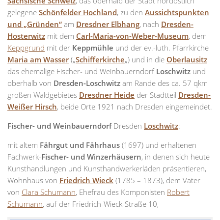
Sächsisch
e
Schweiz
, das oberhalb der Stadt nordöstlich
gelegene
Schönfelder Hochland
, zu den
Aussichtspunkten
und „Gründen“
am
Dresdner Elbhang
, nach
Dresden-
Hosterwitz
mit dem
Carl-Maria-von-Weber-Museum
, dem
Keppgrund
mit der
Keppmühle
und der ev.-luth. Pfarrkirche
Maria am Wasser
(„
Schifferkirche
„) und in die
Oberl
ausitz
das ehemalige Fischer- und Weinbauerndorf
Loschwitz
und
oberhalb von
Dresden-Loschwitz
am Rande des ca. 57 qkm
großen Waldgebietes
Dresdner Heide
der Stadtteil
Dresden-
Weißer Hirsch
, beide Orte 1921 nach Dresden eingemeindet.
Fischer- und Weinbauerndorf
Dresden
Loschwitz
:
mit altem
Fährgut und Fährhaus
(1697) und erhaltenen
Fachwerk-
Fischer- und Winzerhäusern
, in denen sich heute
Kunsthandlungen und Kunsthandwerkerläden präsentieren,
Wohnhaus von
Friedrich Wieck
(1785 – 1873), dem Vater
von
Clara Schumann
, Ehefrau des Komponisten
Robert
Schumann
, auf der Friedrich-Wieck-Straße 10,